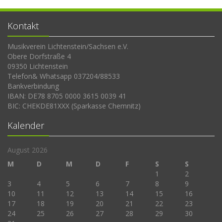
Kontakt
Musikverein Lichtenstein/Sachsen e.V.
Obere Dorfstraße 4
09350 Lichtenstein
Telefon& Whatsapp 037204/88533
Bankverbindung
IBAN: DE78 8705 0000 3615 0039 41
BIC: CHEKDE81XXX (Sparkasse Chemnitz)
Kalender
August 2026
M
D
M
D
F
S
S
1
2
3
4
5
6
7
8
9
10
11
12
13
14
15
16
17
18
19
20
21
22
23
24
25
26
27
28
29
30