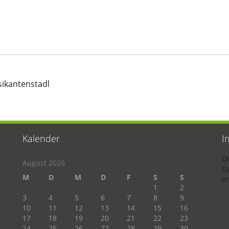
sikantenstadl
Kalender
I
D
August 2026
D
M
D
M
D
F
S
S
I
1
2
3
4
5
6
7
8
9
10
11
12
13
14
15
16
17
18
19
20
21
22
23
24
25
26
27
28
29
30