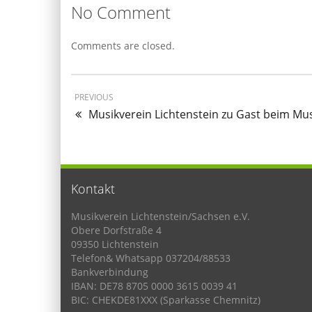
No Comment
Comments are closed.
PREVIOUS
Musikverein Lichtenstein zu Gast beim Mu
Kontakt
Musikverein Lichtenstein/Sachsen e.V.
Obere Dorfstraße 4
09350 Lichtenstein
Telefon& Whatsapp 037204/88533
Bankverbindung
IBAN: DE78 8705 0000 3615 0039 41
BIC: CHEKDE81XXX (Sparkasse Chemnitz)