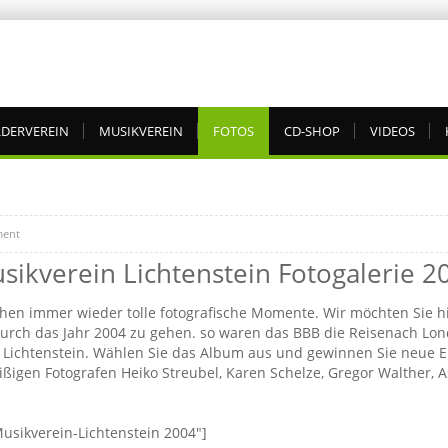
DERVEREIN
MUSIKVEREIN
FOTOS
CD-SHOP
VIDEOS
ent
sikverein Lichtenstein Fotogalerie 2
en immer wieder tolle fotografische Momente. Wir möchten Sie hi
 durch das Jahr 2004 zu gehen. so waren das BBB die Reisenach L
n Lichtenstein. Wählen Sie das Album aus und gewinnen Sie neue Ei
ißigen Fotografen Heiko Streubel, Karen Schelze, Gregor Walther, 
Musikverein-Lichtenstein 2004″]