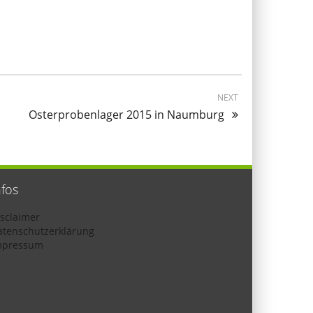
NEXT
Osterprobenlager 2015 in Naumburg
nfos
isclaimer
atenschutzerklärung
mpressum