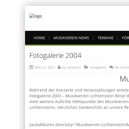
HOME
MUSIKVEREIN NEWS
TERMINE
FÖR
Fotogalerie 2004
März 21, 2015
by
mvlachim
Fotogalerie
No Comm
Mu
Während der Konzerte und Veranstaltungen entsteh
Fotogalerie 2003 – Musikverein Lichtenstein Reise
viele weitere Auftritte Höhepunkte des Musikverei
Lichtensteins. Herzliches Dankeschön an unsere fle
[autoAlbums directory=“Musikverein-Lichtenstein/