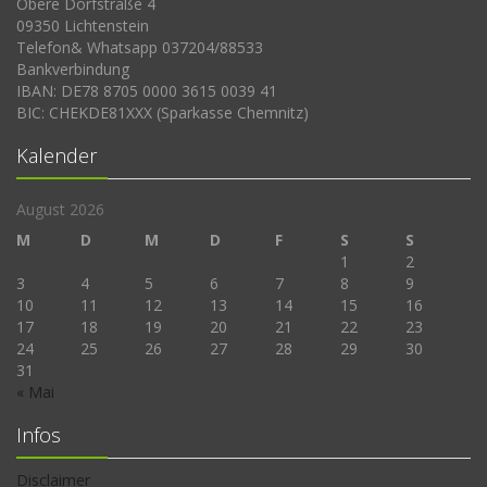
Obere Dorfstraße 4
09350 Lichtenstein
Telefon& Whatsapp 037204/88533
Bankverbindung
IBAN: DE78 8705 0000 3615 0039 41
BIC: CHEKDE81XXX (Sparkasse Chemnitz)
Kalender
August 2026
M
D
M
D
F
S
S
1
2
3
4
5
6
7
8
9
10
11
12
13
14
15
16
17
18
19
20
21
22
23
24
25
26
27
28
29
30
31
« Mai
Infos
Disclaimer