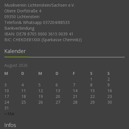
Musikverein Lichtenstein/Sachsen e.V.
Obere Dorfstraße 4
09350 Lichtenstein
Telefon& Whatsapp 037204/88533
Bankverbindung
IBAN: DE78 8705 0000 3615 0039 41
BIC: CHEKDE81XXX (Sparkasse Chemnitz)
Kalender
August 2026
M
D
M
D
F
S
S
1
2
3
4
5
6
7
8
9
10
11
12
13
14
15
16
17
18
19
20
21
22
23
24
25
26
27
28
29
30
31
« Mai
Infos