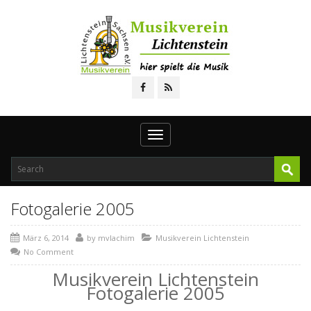
Toggle
navigation
Fotogalerie 2005
März 6, 2014
by
mvlachim
Musikverein Lichtenstein
No Comment
Musikverein Lichtenstein
Fotogalerie 2005