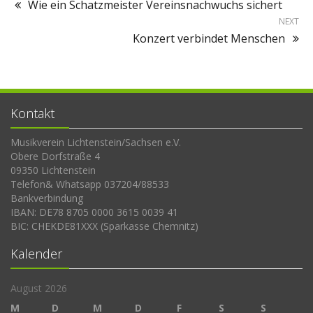
Wie ein Schatzmeister Vereinsnachwuchs sichert
NEXT
Konzert verbindet Menschen
Kontakt
Musikverein Lichtenstein/Sachsen e.V.
Obere Dorfstraße 4
09350 Lichtenstein
Telefon& Whatsapp 037204/88533
Bankverbindung
IBAN: DE78 8705 0000 3615 0039 41
BIC: CHEKDE81XXX (Sparkasse Chemnitz)
Kalender
August 2026
M
D
M
D
F
S
S