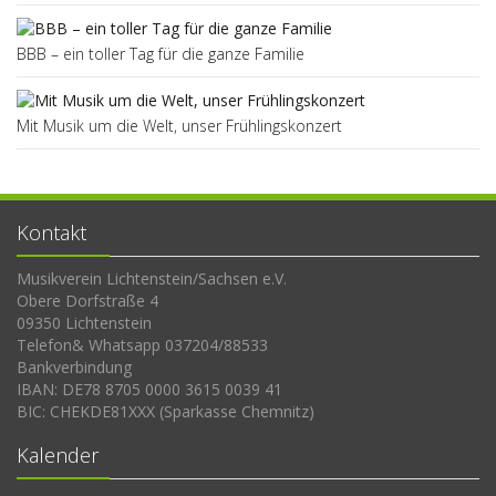
BBB – ein toller Tag für die ganze Familie
Mit Musik um die Welt, unser Frühlingskonzert
Kontakt
Musikverein Lichtenstein/Sachsen e.V.
Obere Dorfstraße 4
09350 Lichtenstein
Telefon& Whatsapp 037204/88533
Bankverbindung
IBAN: DE78 8705 0000 3615 0039 41
BIC: CHEKDE81XXX (Sparkasse Chemnitz)
Kalender