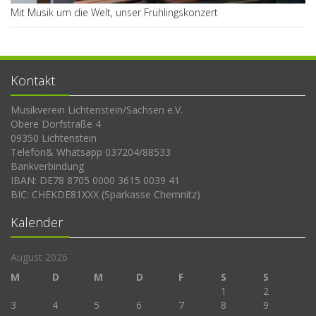
Mit Musik um die Welt, unser Frühlingskonzert
Kontakt
Musikverein Lichtenstein/Sachsen e.V.
Obere Dorfstraße 4
09350 Lichtenstein
Telefon& Whatsapp 037204/88533
Bankverbindung
IBAN: DE78 8705 0000 3615 0039 41
BIC: CHEKDE81XXX (Sparkasse Chemnitz)
Kalender
August 2026
M
D
M
D
F
S
S
1
2
3
4
5
6
7
8
9