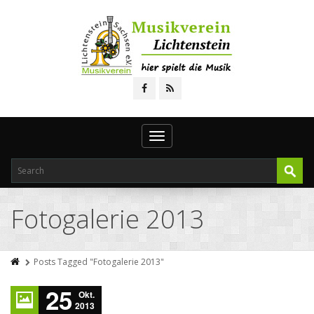
Toggle
navigation
Fotogalerie 2013
Posts Tagged "Fotogalerie 2013"
25
Okt.
2013