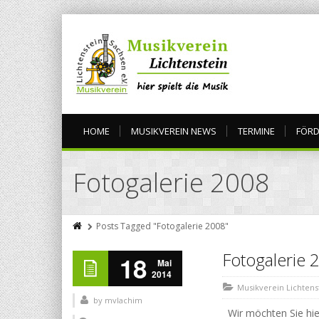
HOME
MUSIKVEREIN NEWS
TERMINE
FÖRD
Fotogalerie 2008
Posts Tagged "Fotogalerie 2008"
Fotogalerie 
18
Mai
2014
Musikverein Lichtens
by
mvlachim
Wir möchten Sie hier