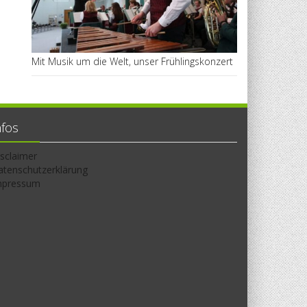
Mit Musik um die Welt, unser Frühlingskonzert
nfos
sclaimer
atenschutzerklärung
mpressum