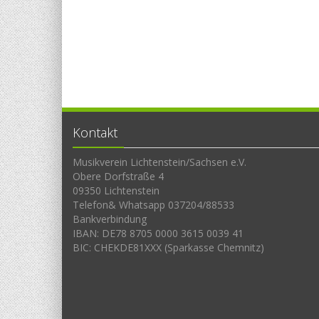
Kontakt
Musikverein Lichtenstein/Sachsen e.V.
Obere Dorfstraße 4
09350 Lichtenstein
Telefon& Whatsapp 037204/88533
Bankverbindung
IBAN: DE78 8705 0000 3615 0039 41
BIC: CHEKDE81XXX (Sparkasse Chemnitz)