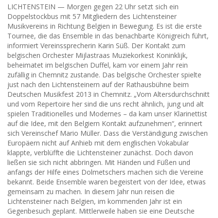
LICHTENSTEIN — Morgen gegen 22 Uhr setzt sich ein
Doppelstockbus mit 57 Mitgliedern des Lichtensteiner
Musikvereins in Richtung Belgien in Bewegung. Es ist die erste
Tournee, die das Ensemble in das benachbarte Königreich führt,
informiert Vereinssprecherin Karin Süß. Der Kontakt zum
belgischen Orchester Mijlastraas Muziekorkest Koninklijk,
beheimatet im belgischen Duffel, kam vor einem Jahr rein
zufällig in Chemnitz zustande. Das belgische Orchester spielte
just nach den Lichtensteinern auf der Rathausbühne beim
Deutschen Musikfest 2013 in Chemnitz. „Vom Altersdurchschnitt
und vom Repertoire her sind die uns recht ähnlich, jung und alt
spielen Traditionelles und Modernes – da kam unser Klarinettist
auf die Idee, mit den Belgiern Kontakt aufzunehmen“, erinnert
sich Vereinschef Mario Müller. Dass die Verständigung zwischen
Europäern nicht auf Anhieb mit dem englischen Vokabular
klappte, verblüffte die Lichtensteiner zunächst. Doch davon
ließen sie sich nicht abbringen. Mit Händen und Füßen und
anfangs der Hilfe eines Dolmetschers machen sich die Vereine
bekannt. Beide Ensemble waren begeistert von der Idee, etwas
gemeinsam zu machen. In diesem Jahr nun reisen die
Lichtensteiner nach Belgien, im kommenden Jahr ist ein
Gegenbesuch geplant. Mittlerweile haben sie eine Deutsche