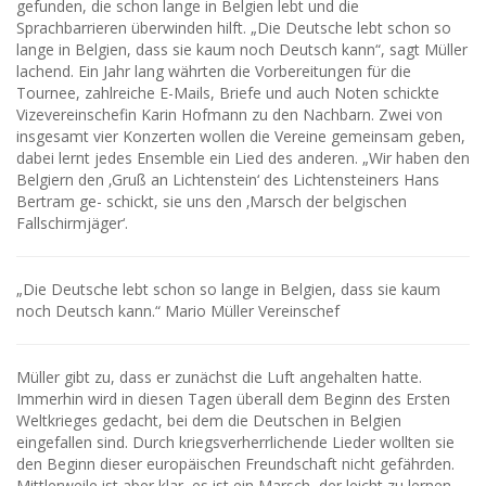
gefunden, die schon lange in Belgien lebt und die
Sprachbarrieren überwinden hilft. „Die Deutsche lebt schon so
lange in Belgien, dass sie kaum noch Deutsch kann“, sagt Müller
lachend. Ein Jahr lang währten die Vorbereitungen für die
Tournee, zahlreiche E-Mails, Briefe und auch Noten schickte
Vizevereinschefin Karin Hofmann zu den Nachbarn. Zwei von
insgesamt vier Konzerten wollen die Vereine gemeinsam geben,
dabei lernt jedes Ensemble ein Lied des anderen. „Wir haben den
Belgiern den ‚Gruß an Lichtenstein‘ des Lichtensteiners Hans
Bertram ge- schickt, sie uns den ‚Marsch der belgischen
Fallschirmjäger‘.
„Die Deutsche lebt schon so lange in Belgien, dass sie kaum
noch Deutsch kann.“ Mario Müller Vereinschef
Müller gibt zu, dass er zunächst die Luft angehalten hatte.
Immerhin wird in diesen Tagen überall dem Beginn des Ersten
Weltkrieges gedacht, bei dem die Deutschen in Belgien
eingefallen sind. Durch kriegsverherrlichende Lieder wollten sie
den Beginn dieser europäischen Freundschaft nicht gefährden.
Mittlerweile ist aber klar, es ist ein Marsch, der leicht zu lernen