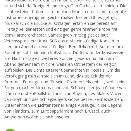
ist und sich dafür eignet, ihn im großen Orchester zu spielen. Die
Lichtensteiner hatten sich für einen Marsch entschieden, der alle
Instrumentengruppen gleichermaßen fordert. Ob es gelingt,
musikalisch die Brücke zu schlagen, erfahren sie bereits am
Freitag bei der ersten und einzigen gemeinsamen Probe mit
dem Partnerorchester. Samstagvor- mittag gibt es laut
Vereinssprecherin Karin Süß das erste einstündige Konzert in
Lier, am Abend ein zweistündiges Benefizkonzert. Auf dem am
Sonntag stattfindenden Volksfest in Duffel wird der Musikverein
am Nachmittag ein weiteres Konzert geben, und dann am
Abend gemeinsam mit drei weiteren Orchestern der Region
aufspielen. Die Lichtensteiner übernachten in Hostels. Um die
Verpflegung müssen sie sich im Land, das als Erfnder der
Pommes Frites gilt und für seine Pralinen bekannt ist, wohl keine
Sorgen machen. Um das Land von Schauspieler Jean Claude van
Damme und Fußballstar Daniel van Buyten, des Malers Vincent
van Gogh und des Schlagzeugers Gotye besser kennezulernen,
unternehmen die Lichtensteiner einige Ausflüge, in die Gegend
von Flandern, zum Europaparlament nach Brüssel, auch
Antwerpen wollen sie sich ansehen.